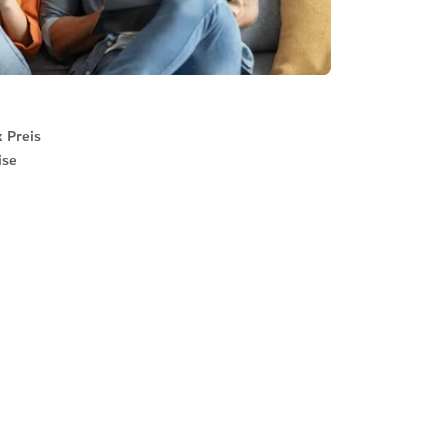
 Preis
ise