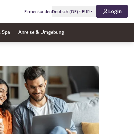
Login
Firmenkunden
Deutsch
(
DE
)
EUR
& Spa
Anreise & Umgebung