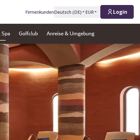
Login
Firmenkunden
Deutsch
(
DE
)
EUR
 Spa
Golfclub
Anreise & Umgebung