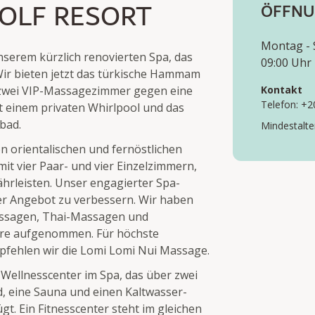
OLF RESORT
ÖFFNU
Montag -
nserem kürzlich renovierten Spa, das
09:00 Uhr 
Wir bieten jetzt das türkische Hammam
 zwei VIP-Massagezimmer gegen eine
Kontakt
Telefon: +
t einem privaten Whirlpool und das
bad.
Mindestalter
on orientalischen und fernöstlichen
 vier Paar- und vier Einzelzimmern,
hrleisten. Unser engagierter Spa-
er Angebot zu verbessern. Wir haben
assagen, Thai-Massagen und
ire aufgenommen. Für höchste
fehlen wir die Lomi Lomi Nui Massage.
Wellnesscenter im Spa, das über zwei
 eine Sauna und einen Kaltwasser-
gt. Ein Fitnesscenter steht im gleichen