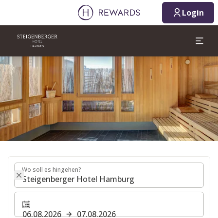
06.08.2026
07.08.2026
Login
1 Zimmer ⋅ 1 Erwachsener
Dia 1 von 1
Wo soll es hingehen?
Wo soll es hingehen?
06.08.2026
07.08.2026