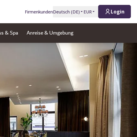
Login
Firmenkunden
Deutsch
(
DE
)
EUR
ss & Spa
Anreise & Umgebung