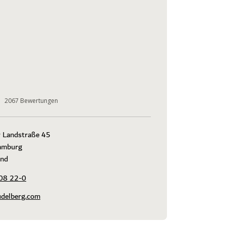
2067
Bewertungen
 Landstraße 45

mburg

and
08 22-0
udelberg.com