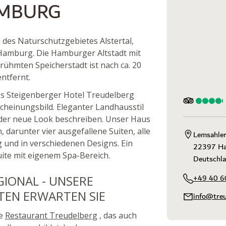
AMBURG
 des Naturschutzgebietes Alstertal,
 Hamburg. Die Hamburger Altstadt mit
rühmten Speicherstadt ist nach ca. 20
entfernt.
es Steigenberger Hotel Treudelberg
heinungsbild. Eleganter Landhausstil
h der neue Look beschreiben. Unser Haus
darunter vier ausgefallene Suiten, alle
Lemsahler
g und in verschiedenen Designs. Ein
22397 Ha
uite mit eigenem Spa-Bereich.
Deutschl
+49 40 6
IONAL - UNSERE
TEN ERWARTEN SIE
info@tre
ue
Restaurant Treudelberg
, das auch