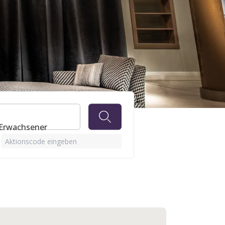
URG
 Erwachsener
Aktionscode eingeben