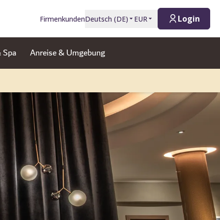
Login
Firmenkunden
Deutsch
(
DE
)
EUR
& Spa
Anreise & Umgebung