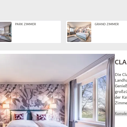
PARK ZIMMER
GRAND ZIMMER
CLA
Die Cl
Landha
Genieß
großzü
der Ka
Zimmer
Komple