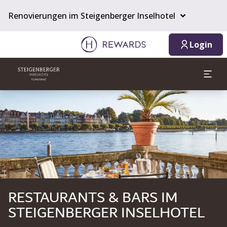
07.08.2026
08.08.2026
1 Zimmer ⋅ 1 Erwachsener
Renovierungen im Steigenberger Inselhotel
Login
Dia 1 von 1
RESTAURANTS & BARS IM
STEIGENBERGER INSELHOTEL