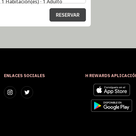
1 Habitación(es) ⋅ 1 Adulto
RESERVAR
ENLACES SOCIALES
H REWARDS APLICACIÓ