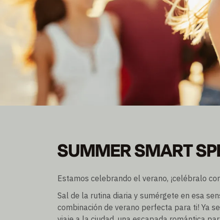
SUMMER SMART SP
SUMMER SMART SP
Hágase socio y ahorre hasta un 30%.
Pernoctación excl./incl. desayuno
Estamos celebrando el verano, ¡celébralo con
Sal de la rutina diaria y sumérgete en esa se
combinación de verano perfecta para ti! Ya se
viaje a la ciudad, una escapada romántica para