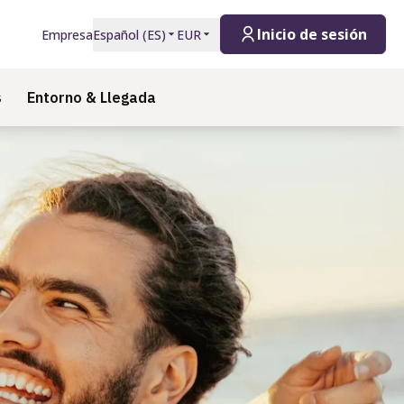
Inicio de sesión
Empresa
Español
(
ES
)
EUR
s
Entorno & Llegada