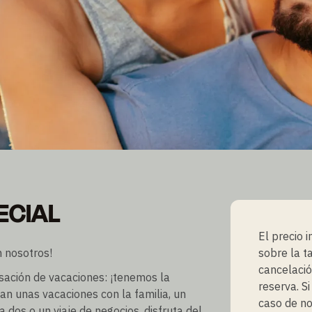
ECIAL
ECIAL
El precio 
 nosotros!
sobre la ta
cancelació
nsación de vacaciones: ¡tenemos la
reserva. S
an unas vacaciones con la familia, un
caso de no
 dos o un viaje de negocios, disfruta del