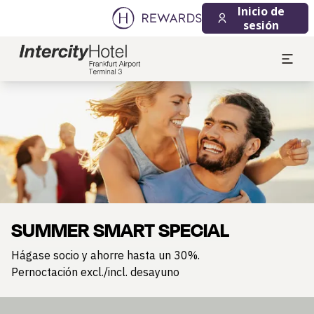
Inicio de
sesión
Diapositiva 1 de 1
SUMMER SMART SPECIAL
Hágase socio y ahorre hasta un 30%.
Pernoctación excl./incl. desayuno