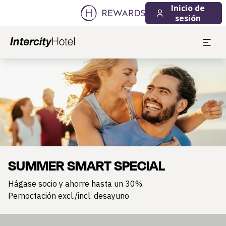
Inicio de
sesión
Diapositiva 1 de 1
SUMMER SMART SPECIAL
Hágase socio y ahorre hasta un 30%.
Pernoctación excl./incl. desayuno