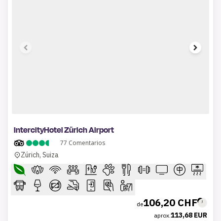
1 of 6
IntercityHotel Zürich Airport
77
Comentarios
Zúrich, Suiza
106,20 CHF
de
113,68 EUR
aprox.