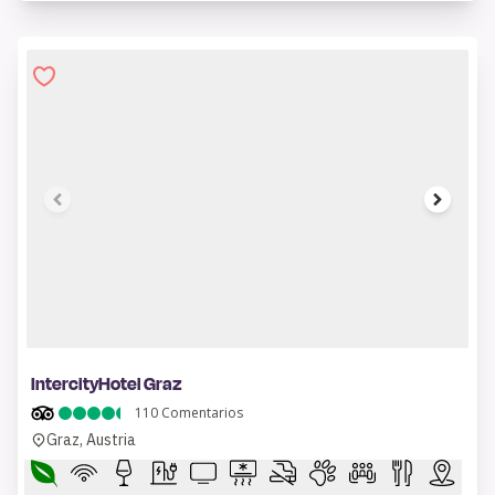
1 of 7
IntercityHotel Graz
110
Comentarios
Graz, Austria