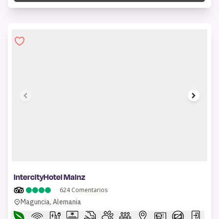
1 of 12
IntercityHotel Mainz
624
Comentarios
Maguncia, Alemania