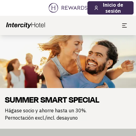
Inicio de
sesión
Diapositiva 1 de 1
SUMMER SMART SPECIAL
Hágase socio y ahorre hasta un 30%.
Pernoctación excl./incl. desayuno