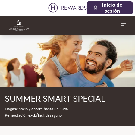
Inicio de
sesión
Diapositiva 1 de 1
SUMMER SMART SPECIAL
Hágase socio y ahorre hasta un 30%.
Pernoctación excl./incl. desayuno