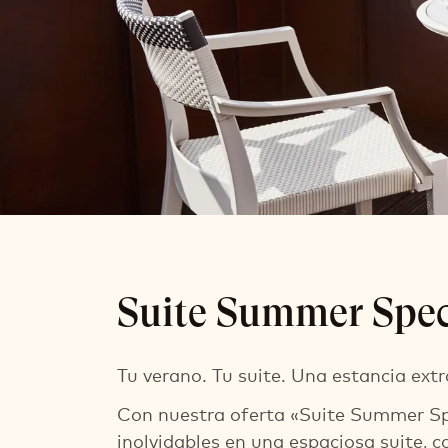
Suite Summer
Suite Summer Spec
Dos noches de estancia en una elegante su
Desayuno gourmet diario
Tu verano. Tu suite. Una estancia extr
Con nuestra oferta «Suite Summer Spe
inolvidables en una espaciosa suite,