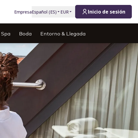
Inicio de sesión
Empresa
Español
(
ES
)
EUR
y Spa
Boda
Entorno & Llegada