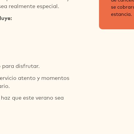
sea realmente especial.
se cobrará
estancia.
luye:
para disfrutar.
 servicio atento y momentos
rio.
 haz que este verano sea