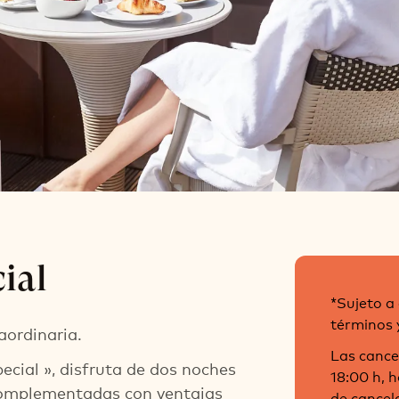
 Special
ial
ite
*Sujeto a 
términos y
aordinaria.
Las cance
cial », disfruta de dos noches
18:00 h, h
 complementadas con ventajas
de cancel