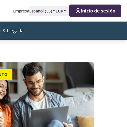
Inicio de sesión
Empresa
Español
(
ES
)
EUR
o & Llegada
NTO