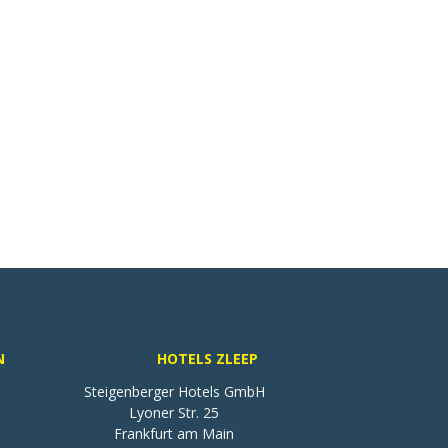
N
HOTELS ZLEEP
Steigenberger Hotels GmbH

Lyoner Str. 25

Frankfurt am Main
