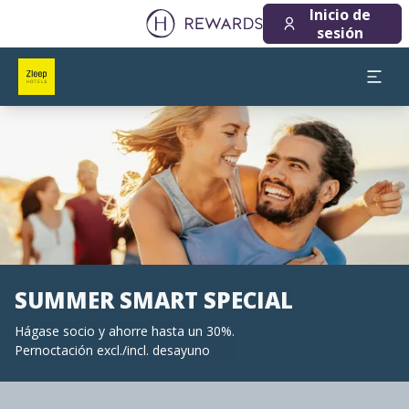
Inicio de
sesión
Diapositiva 1 de 1
SUMMER SMART SPECIAL
Hágase socio y ahorre hasta un 30%.
Pernoctación excl./incl. desayuno