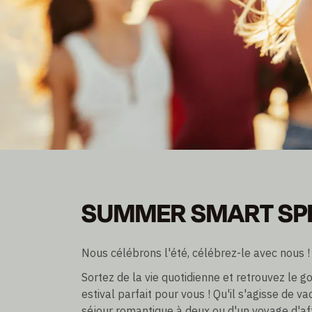
SUMMER SMART SP
SUMMER SMART SP
Devenez membre et économisez jusqu'à 30 %.
Nuitée excl./incl. petit déjeuner
Nous célébrons l'été, célébrez-le avec nous !
Sortez de la vie quotidienne et retrouvez le 
estival parfait pour vous ! Qu'il s'agisse de va
séjour romantique à deux ou d'un voyage d'affa