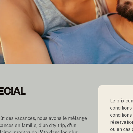
ECIAL
ECIAL
Le prix co
conditions
conditions
goût des vacances, nous avons le mélange
réservatio
cances en famille, d'un city trip, d'un
ou en cas
ires, profitez de l'été dans les plus