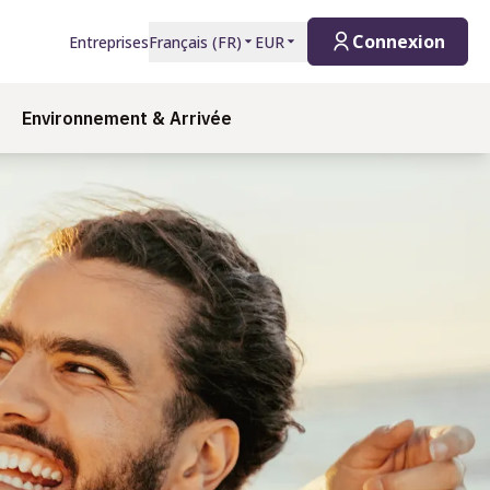
Connexion
Entreprises
Français
(
FR
)
EUR
Environnement & Arrivée