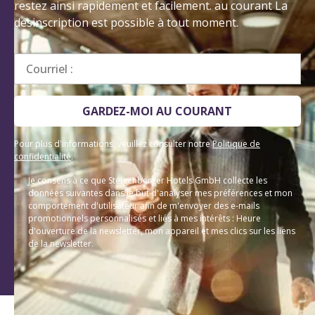
Courriel :
GARDEZ-MOI AU COURANT
Pour plus d'informations, veuillez consulter notre
Politique de
confidentialité
.
Je consens à ce que Steigenberger Hotels GmbH collecte les
données suivantes dans le but d'analyser mes préférences et mon
comportement d'utilisateur afin de m'envoyer des e-mails
promotionnels personnalisés et liés à mes intérêts : Heure
d'ouverture de la newsletter, mon appareil et mes clics sur les liens
de la newsletter.