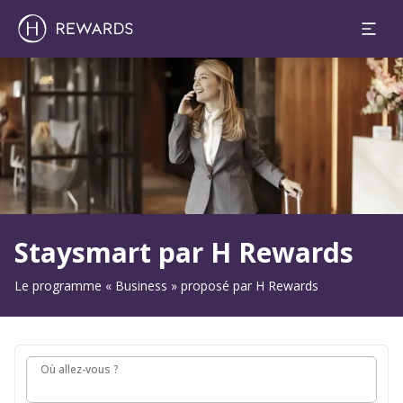
Diapositive 1 de 0
Staysmart par H Rewards
Le programme « Business » proposé par H Rewards
Où allez-vous ?
Où allez-vous ?