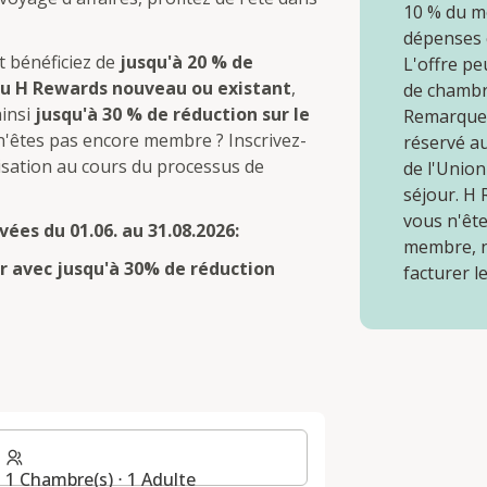
10 % du m
dépenses é
t bénéficiez de
jusqu'à 20 % de
L'offre pe
 H Rewards nouveau ou existant
,
de chambre
ainsi
jusqu'à 30 % de réduction sur le
Remarque :
 n'êtes pas encore membre ? Inscrivez-
réservé a
isation au cours du processus de
de l'Unio
séjour. H
vous n'êt
vées du 01.06. au 31.08.2026:
membre, n
er avec jusqu'à 30% de réduction
facturer l
E
1 Chambre(s) ⋅ 1 Adulte