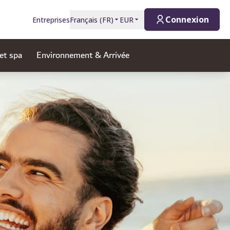
Connexion
Entreprises
Français
(
FR
)
EUR
et spa
Environnement & Arrivée