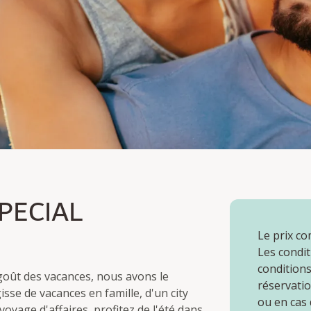
CIAL
PECIAL
Le prix co
Les condit
conditions
 goût des vacances, nous avons le
réservatio
isse de vacances en famille, d'un city
ou en cas
oyage d'affaires, profitez de l'été dans