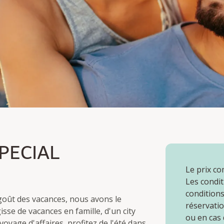
CIAL
PECIAL
Le prix co
Les condit
conditions
 goût des vacances, nous avons le
réservatio
isse de vacances en famille, d'un city
ou en cas
oyage d'affaires, profitez de l'été dans