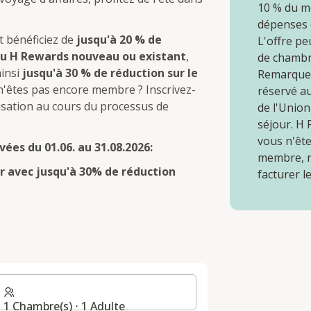
10 % du m
dépenses é
t bénéficiez de
jusqu'à 20 % de
L'offre pe
 H Rewards nouveau ou existant
,
de chambre
ainsi
jusqu'à 30 % de réduction sur le
Remarque :
 n'êtes pas encore membre ? Inscrivez-
réservé a
isation au cours du processus de
de l'Unio
séjour. H
vous n'êt
vées du 01.06. au 31.08.2026:
membre, n
er avec jusqu'à 30% de réduction
facturer l
E
1 Chambre(s) ⋅ 1 Adulte