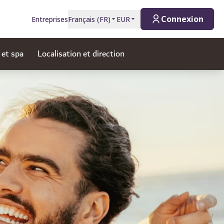
Connexion
Entreprises
Français
(
FR
)
EUR
 et spa
Localisation et direction