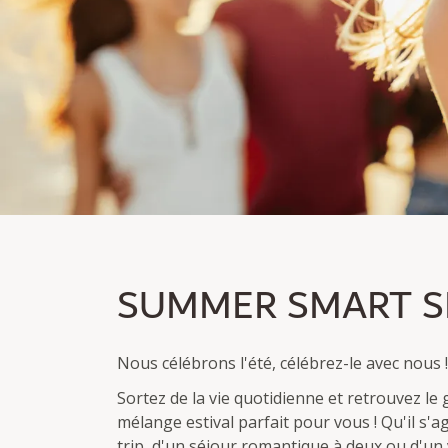
SUMMER SMART SPE
SUMMER SMART S
Devenez membre et économisez jusqu'à 30 %.
Nuitée excl./incl. petit déjeuner
Nous célébrons l'été, célébrez-le avec nous !
Sortez de la vie quotidienne et retrouvez le
mélange estival parfait pour vous ! Qu'il s'ag
trip, d'un séjour romantique à deux ou d'un v