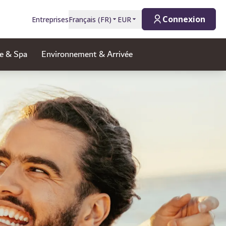
Connexion
Entreprises
Français
(
FR
)
EUR
re & Spa
Environnement & Arrivée