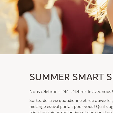
SUMMER SMART SPE
SUMMER SMART S
Devenez membre et économisez jusqu'à 30 %.
Nuitée excl./incl. petit déjeuner
Nous célébrons l'été, célébrez-le avec nous !
Sortez de la vie quotidienne et retrouvez le
mélange estival parfait pour vous ! Qu'il s'ag
trip, d'un séjour romantique à deux ou d'un v