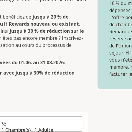
10 % du m
dépenses é
t bénéficiez de
jusqu'à 20 % de
L'offre pe
 H Rewards nouveau ou existant
,
de chambre
ainsi
jusqu'à 30 % de réduction sur le
Remarque :
 n'êtes pas encore membre ? Inscrivez-
réservé a
isation au cours du processus de
de l'Unio
séjour. H
vous n'êt
vées du 01.06. au 31.08.2026:
membre, n
er avec jusqu'à 30% de réduction
facturer l
E
1 Chambre(s) ⋅ 1 Adulte