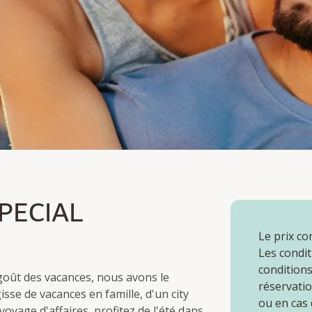
CIAL
PECIAL
Le prix co
Les condit
conditions
 goût des vacances, nous avons le
réservatio
isse de vacances en famille, d'un city
ou en cas
oyage d'affaires, profitez de l'été dans