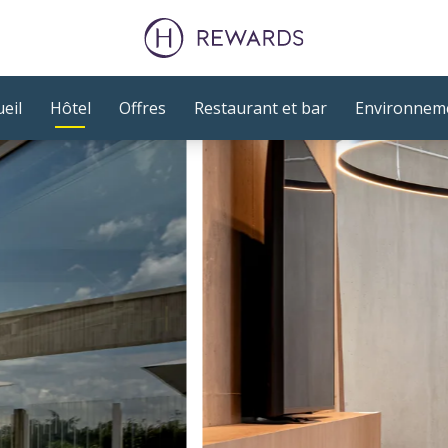
eil
Hôtel
Offres
Restaurant et bar
Environneme