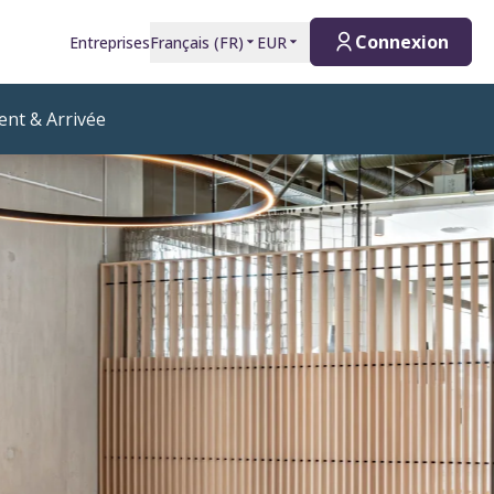
Connexion
Entreprises
Français
(
FR
)
EUR
nt & Arrivée