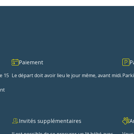
Paiement
P
de 15
Le départ doit avoir lieu le jour même, avant midi.
Park
ent
Invités supplémentaires
A