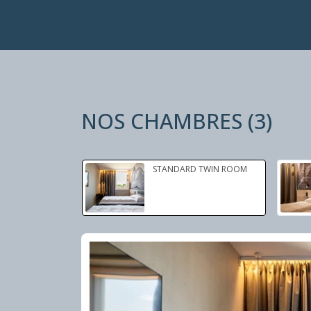
NOS CHAMBRES
(
3
)
Diapositive 1 de 1
STANDARD TWIN ROOM
Diapositive 1 de 3