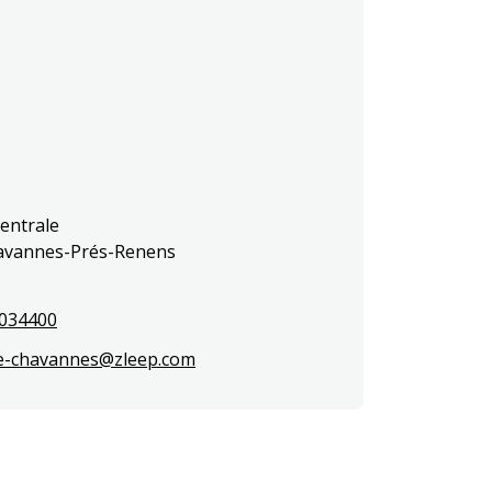
entrale

avannes-Prés-Renens

5034400
e-chavannes@zleep.com