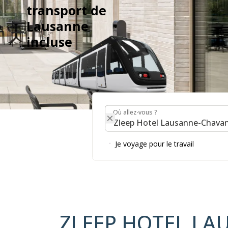
transport de
Lausanne
incluse
Où allez-vous ?
Où allez-vous ?
ZLEEP HO
Je voyage pour le travail
CHAVANN
ZLEEP HOTEL LA