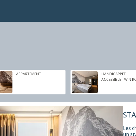
APPARTEMENT
HANDICAPPED
ACCESSIBLE TWIN 
ST
Les c
un st