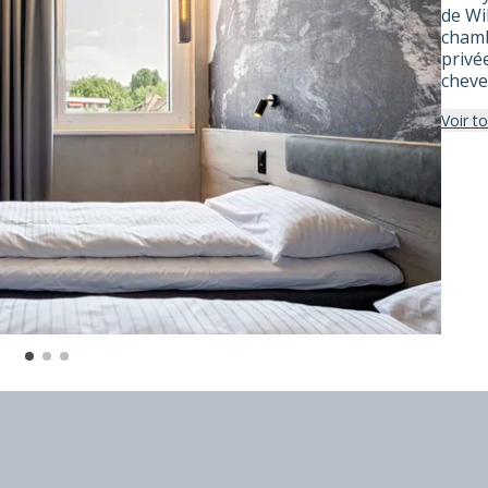
de WiF
chamb
privé
cheve
Voir t