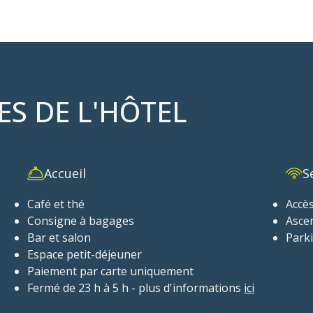
ES DE L'HÔTEL
Accueil
S
Café et thé
Accès
Consigne à bagages
Asce
Bar et salon
Parki
Espace petit-déjeuner
Paiement par carte uniquement
Fermé de 23 h à 5 h - plus d'informations
ici