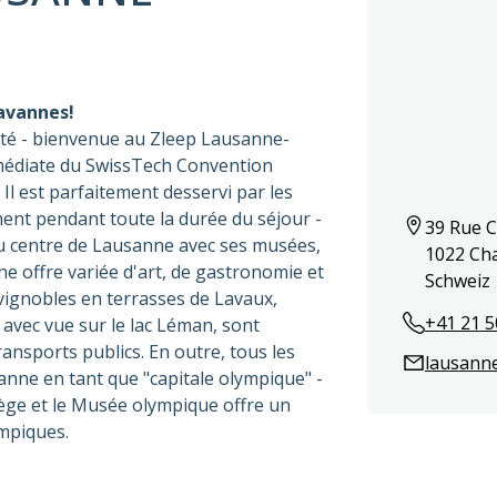
avannes!
cité - bienvenue au Zleep Lausanne-
mmédiate du SwissTech Convention
 Il est parfaitement desservi par les
ement pendant toute la durée du séjour -
39 Rue C
 au centre de Lausanne avec ses musées,
1022 Ch
e offre variée d'art, de gastronomie et
Schweiz
vignobles en terrasses de Lavaux,
+41 21 
avec vue sur le lac Léman, sont
ansports publics. En outre, tous les
lausann
nne en tant que "capitale olympique" -
iège et le Musée olympique offre un
ympiques.