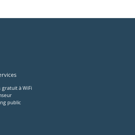
ervices
 gratuit à WiFi
nseur
ng public