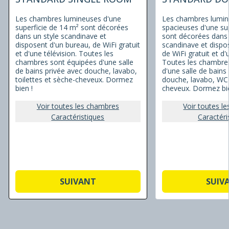
Les chambres lumineuses d'une
Les chambres lumin
superficie de 14 m² sont décorées
spacieuses d'une su
dans un style scandinave et
sont décorées dans 
disposent d'un bureau, de WiFi gratuit
scandinave et dispo
et d'une télévision. Toutes les
de WiFi gratuit et d'
chambres sont équipées d'une salle
Toutes les chambre
de bains privée avec douche, lavabo,
d'une salle de bains
toilettes et sèche-cheveux. Dormez
douche, lavabo, WC 
bien !
cheveux. Dormez bie
Voir toutes les chambres
Voir toutes l
Caractéristiques
Caractéri
SUIVANT
SUIV