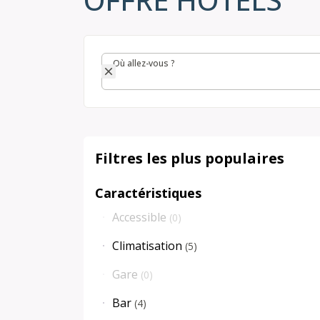
Où allez-vous ?
Où allez-vous ?
Filtres les plus populaires
Caractéristiques
Accessible
(
0
)
Climatisation
(
5
)
Gare
(
0
)
Bar
(
4
)