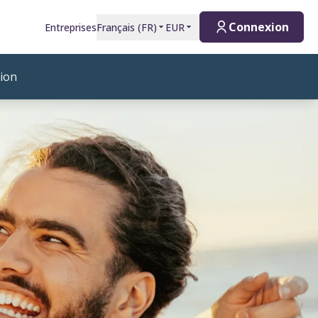
Connexion
Entreprises
Français
(
FR
)
EUR
ion