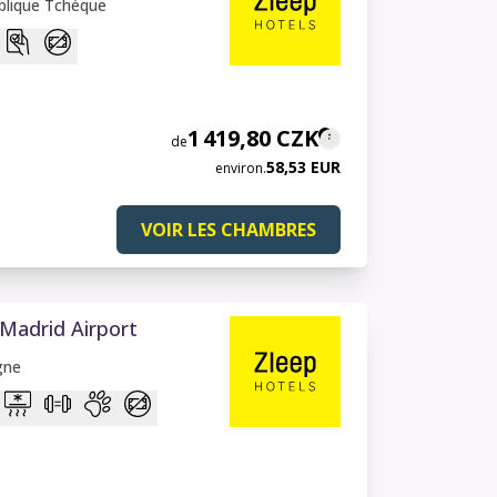
blique Tchèque
1 419,80 CZK
de
58,53 EUR
environ.
VOIR LES CHAMBRES
 Madrid Airport
gne