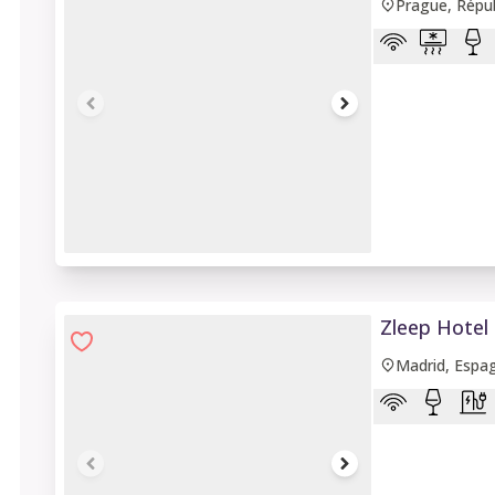
Prague, Répu
1 of 6
Zleep Hotel
Madrid, Espa