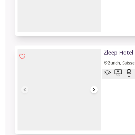
1 of 8
Zleep Hotel 
Zurich, Suisse
1 of 6