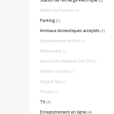
(
2
)
Hôtel non fumeur
(
0
)
Parking
(
1
)
Animaux domestiques acceptés
(
1
)
Emplacement central
(
0
)
Restaurant
(
0
)
Service de chambre 24h/24
(
0
)
Shuttle-Service
(
0
)
Espace Spa
(
0
)
Piscine
(
0
)
TV
(
1
)
Enregistrement en ligne
(
4
)