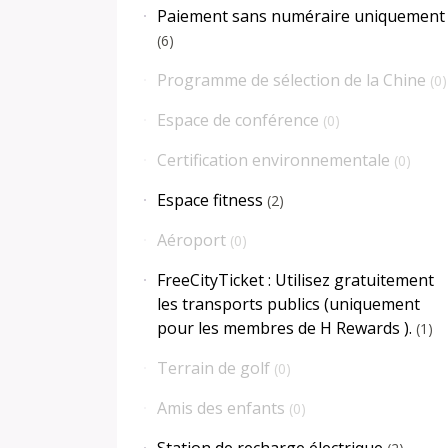
Paiement sans numéraire uniquement
(
6
)
Programme de sélection de la Chine
(
0
)
Espace de conférence
(
0
)
Certification environnementale
(
0
)
Espace fitness
(
2
)
Aéroport
(
0
)
FreeCityTicket : Utilisez gratuitement
les transports publics (uniquement
pour les membres de H Rewards ).
(
1
)
Terrain de golf
(
0
)
Amis des enfants
(
0
)
Station de recharge électrique