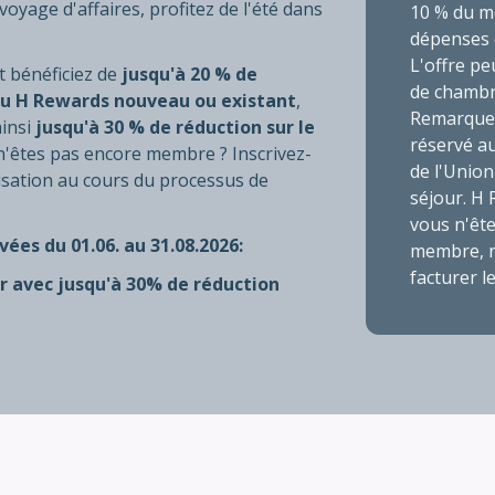
oyage d'affaires, profitez de l'été dans
10 % du m
dépenses é
L'offre pe
t bénéficiez de
jusqu'à 20 % de
de chambre
 H Rewards nouveau ou existant
,
Remarque :
ainsi
jusqu'à 30 % de réduction sur le
réservé a
 n'êtes pas encore membre ? Inscrivez-
de l'Unio
isation au cours du processus de
séjour. H
vous n'êt
vées du 01.06. au 31.08.2026:
membre, n
facturer l
er avec jusqu'à 30% de réduction