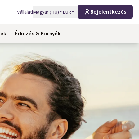
Bejelentkezés
Vállalati
Magyar
(
HU
)
EUR
yek
Érkezés & Környék