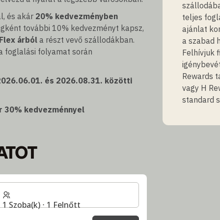
szállodába
l, és akár
20% kedvezményben
teljes fog
tagként további 10% kedvezményt kapsz,
ajánlat ko
Flex árból
a részt vevő szállodákban.
a szabad 
 foglalási folyamat során
Felhívjuk 
igénybevé
Rewards t
2026.06.01. és 2026.08.31. közötti
vagy H Rew
standard s
akár 30% kedvezménnyel
ATOT
1 Szoba(k) ⋅ 1 Felnőtt