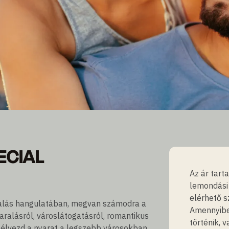
ECIAL
ECIAL
nyt
Az ár tar
lemondási 
elérhető s
aralás hangulatában, megvan számodra a
Amennyibe
aralásról, városlátogatásról, romantikus
történik, 
, élvezd a nyarat a legszebb városokban.