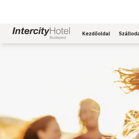
Kezdőoldal
Szállod
Dia: 1 of 1