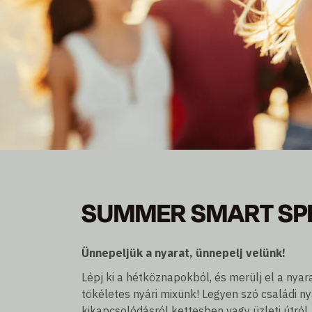
SUMMER SMART SP
SUMMER SMART SP
Legyen tag és takarítson meg akár 30% kedvezmé
Éjszakai tartózkodás, reggelivel vagy reggeli nélkül
Ünnepeljük a nyarat, ünnepelj velünk!
Lépj ki a hétköznapokból, és merülj el a ny
tökéletes nyári mixünk! Legyen szó családi ny
kikapcsolódásról kettesben vagy üzleti útról