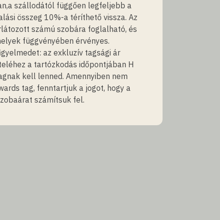
n,a szállodától függően legfeljebb a
lalási összeg 10%-a téríthető vissza. Az
rlátozott számú szobára foglalható, és
helyek függvényében érvényes.
figyelmedet: az exkluzív tagsági ár
teléhez a tartózkodás időpontjában H
agnak kell lenned. Amennyiben nem
ards tag, fenntartjuk a jogot, hogy a
zobaárat számítsuk fel.