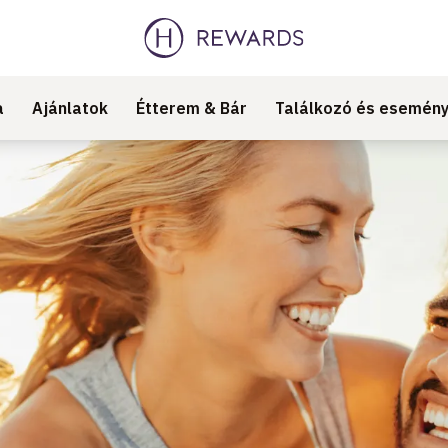
a
Ajánlatok
Étterem & Bár
Találkozó és esemén