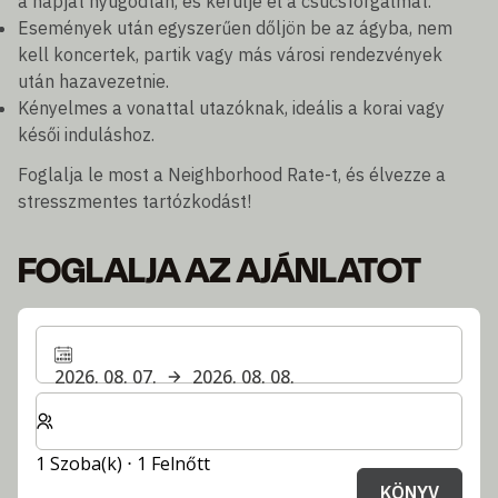
a napját nyugodtan, és kerülje el a csúcsforgalmat.
Események után egyszerűen dőljön be az ágyba, nem
kell koncertek, partik vagy más városi rendezvények
után hazavezetnie.
Kényelmes a vonattal utazóknak, ideális a korai vagy
késői induláshoz.
Foglalja le most a Neighborhood Rate-t, és élvezze a
stresszmentes tartózkodást!
FOGLALJA AZ AJÁNLATOT
2026. 08. 07.
2026. 08. 08.
Válassza ki a szobák és a vendégek számát
1 Szoba(k) ⋅ 1 Felnőtt
KÖNYV