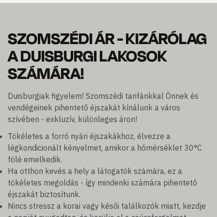
SZOMSZÉDI ÁR - KIZÁRÓLAG
A DUISBURGI LAKOSOK
SZÁMÁRA!
Duisburgiak figyelem! Szomszédi tarifánkkal Önnek és
vendégeinek pihentető éjszakát kínálunk a város
szívében - exkluzív, különleges áron!
Tökéletes a forró nyári éjszakákhoz, élvezze a
légkondicionált kényelmet, amikor a hőmérséklet 30°C
fölé emelkedik.
Ha otthon kevés a hely a látogatók számára, ez a
tökéletes megoldás - így mindenki számára pihentető
éjszakát biztosítunk.
Nincs stressz a korai vagy késői találkozók miatt, kezdje