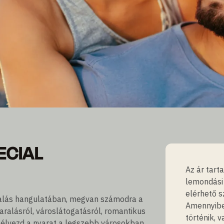
ECIAL
ECIAL
nyt
Az ár tar
lemondási 
elérhető s
aralás hangulatában, megvan számodra a
Amennyibe
aralásról, városlátogatásról, romantikus
történik, 
, élvezd a nyarat a legszebb városokban.