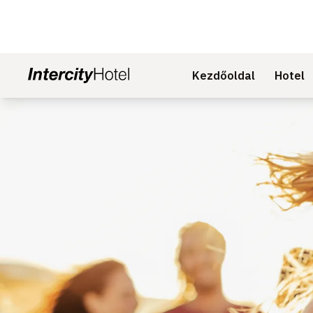
Kezdőoldal
Hotel
Dia: 1 of 1