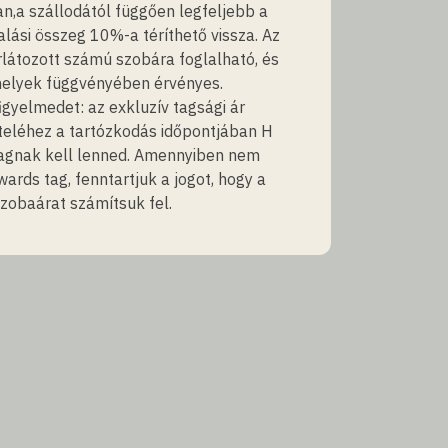
n,a szállodától függően legfeljebb a
lalási összeg 10%-a téríthető vissza. Az
rlátozott számú szobára foglalható, és
helyek függvényében érvényes.
figyelmedet: az exkluzív tagsági ár
teléhez a tartózkodás időpontjában H
agnak kell lenned. Amennyiben nem
ards tag, fenntartjuk a jogot, hogy a
zobaárat számítsuk fel.