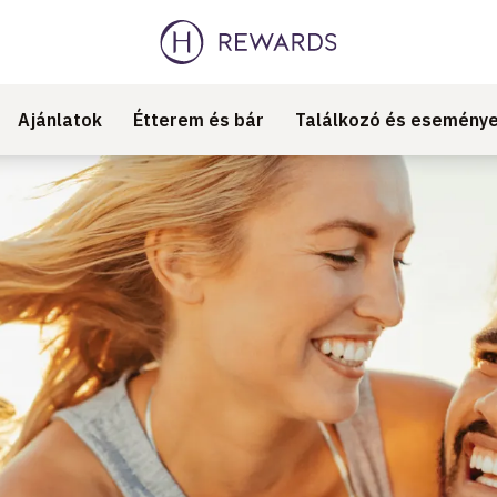
Ajánlatok
Étterem és bár
Találkozó és esemény