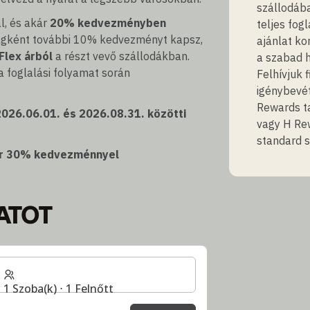
szállodába
l, és akár
20% kedvezményben
teljes fog
tagként további 10% kedvezményt kapsz,
ajánlat ko
Flex árból
a részt vevő szállodákban.
a szabad 
 foglalási folyamat során
Felhívjuk 
igénybevé
Rewards t
2026.06.01. és 2026.08.31. közötti
vagy H Rew
standard s
akár 30% kedvezménnyel
ATOT
1 Szoba(k) ⋅ 1 Felnőtt