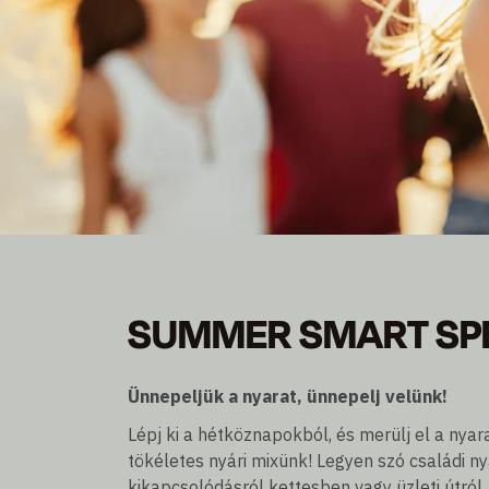
SUMMER SMART SP
SUMMER SMART SP
Legyen tag és takarítson meg akár 30% kedvezmé
Éjszakai tartózkodás, reggelivel vagy reggeli nélkül
Ünnepeljük a nyarat, ünnepelj velünk!
Lépj ki a hétköznapokból, és merülj el a ny
tökéletes nyári mixünk! Legyen szó családi ny
kikapcsolódásról kettesben vagy üzleti útról