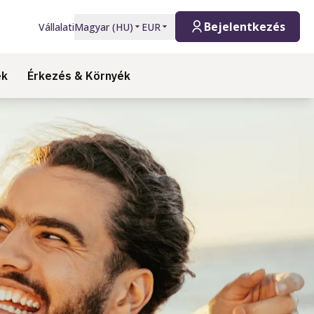
Bejelentkezés
Vállalati
Magyar
(
HU
)
EUR
ek
Érkezés & Környék