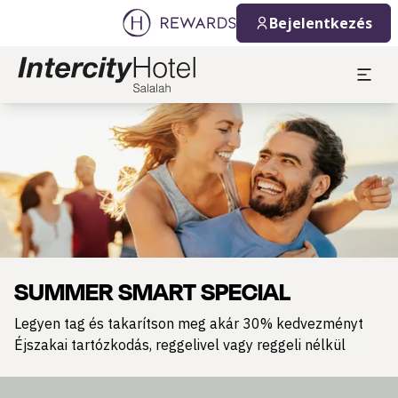
Bejelentkezés
Dia: 1 of 1
SUMMER SMART SPECIAL
Legyen tag és takarítson meg akár 30% kedvezményt
Éjszakai tartózkodás, reggelivel vagy reggeli nélkül