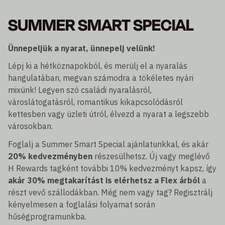
SUMMER SMART SPECIAL
Ünnepeljük a nyarat, ünnepelj velünk!
Lépj ki a hétköznapokból, és merülj el a nyaralás
hangulatában, megvan számodra a tökéletes nyári
mixünk! Legyen szó családi nyaralásról,
városlátogatásról, romantikus kikapcsolódásról
kettesben vagy üzleti útról, élvezd a nyarat a legszebb
városokban.
Foglalj a Summer Smart Special ajánlatunkkal, és akár
20% kedvezményben
részesülhetsz. Új vagy meglévő
H Rewards tagként további 10% kedvezményt kapsz, így
akár 30% megtakarítást is elérhetsz a Flex árból
a
részt vevő szállodákban. Még nem vagy tag? Regisztrálj
kényelmesen a foglalási folyamat során
hűségprogramunkba.