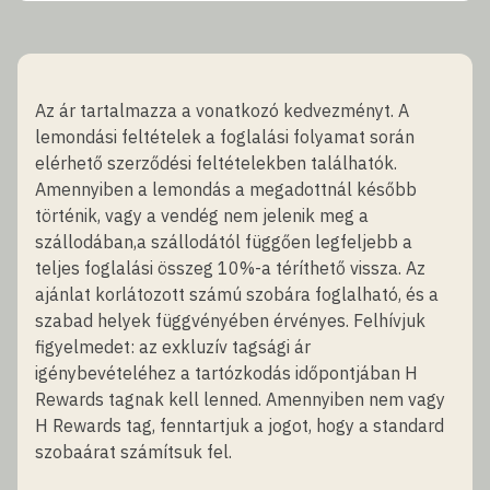
Az ár tartalmazza a vonatkozó kedvezményt. A
lemondási feltételek a foglalási folyamat során
elérhető szerződési feltételekben találhatók.
Amennyiben a lemondás a megadottnál később
történik, vagy a vendég nem jelenik meg a
szállodában,a szállodától függően legfeljebb a
teljes foglalási összeg 10%-a téríthető vissza. Az
ajánlat korlátozott számú szobára foglalható, és a
szabad helyek függvényében érvényes. Felhívjuk
figyelmedet: az exkluzív tagsági ár
igénybevételéhez a tartózkodás időpontjában H
Rewards tagnak kell lenned. Amennyiben nem vagy
H Rewards tag, fenntartjuk a jogot, hogy a standard
szobaárat számítsuk fel.