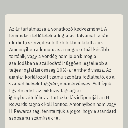
Az ár tartalmazza a vonatkozó kedvezményt. A
lemondási feltételek a foglalási folyamat során
elérhető szerződési feltételekben találhatók.
Amennyiben a lemondás a megadottnál később
történik, vagy a vendég nem jelenik meg a
szállodában,a szállodától függően legfeljebb a
teljes foglalási összeg 10%-a téríthető vissza. Az
ajánlat korlátozott számú szobára foglalható, és a
szabad helyek függvényében érvényes. Felhívjuk
figyelmedet: az exkluzív tagsági ár
igénybevételéhez a tartózkodás időpontjában H
Rewards tagnak kell lenned. Amennyiben nem vagy
H Rewards tag, fenntartjuk a jogot, hogy a standard
szobaárat számítsuk fel.