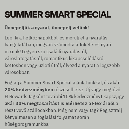
SUMMER SMART SPECIAL
Ünnepeljük a nyarat, ünnepelj velünk!
Lépj ki a hétköznapokból, és merülj el a nyaralás
hangulatában, megvan számodra a tökéletes nyári
mixünk! Legyen szó családi nyaralásról,
városlátogatásról, romantikus kikapcsolódásról
kettesben vagy üzleti útról, élvezd a nyarat a legszebb
városokban.
Foglalj a Summer Smart Special ajánlatunkkal, és akár
20% kedvezményben
részesülhetsz. Új vagy meglévő
H Rewards tagként további 10% kedvezményt kapsz, így
akár 30% megtakarítást is elérhetsz a Flex árból
a
részt vevő szállodákban. Még nem vagy tag? Regisztrálj
kényelmesen a foglalási folyamat során
hűségprogramunkba.