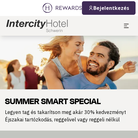
Bejelentkezés
Dia: 1 of 1
SUMMER SMART SPECIAL
Legyen tag és takarítson meg akár 30% kedvezményt
Éjszakai tartózkodás, reggelivel vagy reggeli nélkül