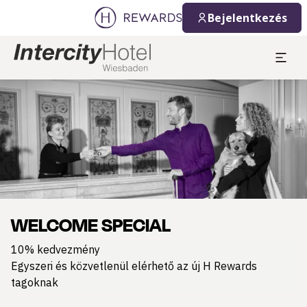
Bejelentkezés
Dia: 1 of 1
WELCOME SPECIAL
10% kedvezmény
Egyszeri és közvetlenül elérhető az új H Rewards
tagoknak