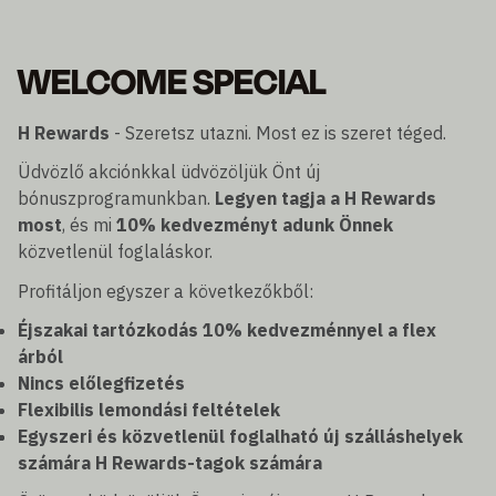
WELCOME SPECIAL
H Rewards
- Szeretsz utazni. Most ez is szeret téged.
Üdvözlő akciónkkal üdvözöljük Önt új
bónuszprogramunkban.
Legyen tagja a H Rewards
most
, és mi
10% kedvezményt adunk Önnek
közvetlenül foglaláskor.
Profitáljon egyszer a következőkből:
Éjszakai tartózkodás 10% kedvezménnyel a flex
árból
Nincs előlegfizetés
Flexibilis lemondási feltételek
Egyszeri és közvetlenül foglalható új szálláshelyek
számára H Rewards-tagok számára