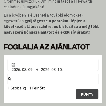
Örömmel üdvözöljük Önt, mint új tagot a H Rewards
családunk új tagjaként!
És a jövőben is élvezheti a további előnyöket -
egyszerűen
gyűjtögesse a pontokat, lépjen a
következő státuszszintre, és biztosítsa a még több
nagyszerű bónuszajánlatot és exkluzív árakat!
FOGLALJA AZ AJÁNLATOT
2026. 08. 09.
2026. 08. 10.
Válassza ki a szobák és a vendégek számát
1 Szoba(k) ⋅ 1 Felnőtt
KÖNYV