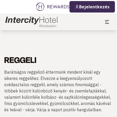
Bejelentkezés
REGGELI
Barátságos reggeliző éttermünk mindent kínál egy
sikeres reggelihez. Élvezze a kiegyensúlyozott
svédasztalos reggelit, amely számos finomsággal -
többek között különböző kenyér- és zsemlefajtákkal,
valamint különféle kolbász- és sajtkülönlegességekkel,
friss gyümölcslevekkel, gyümölcsökkel, aromás kávéval
és teával - várja. Várja a napot pozitív hangulatban.