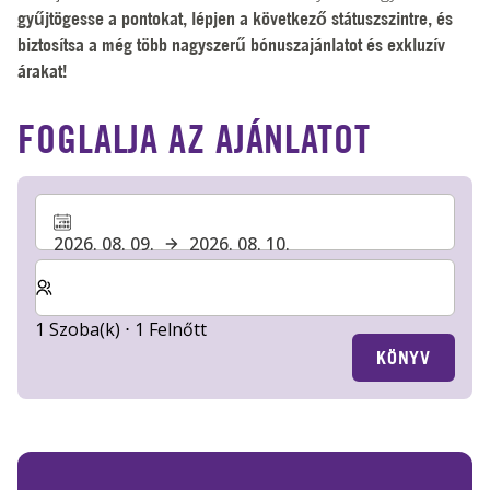
gyűjtögesse a pontokat, lépjen a következő státuszszintre, és
biztosítsa a még több nagyszerű bónuszajánlatot és exkluzív
árakat!
FOGLALJA AZ AJÁNLATOT
2026. 08. 09.
2026. 08. 10.
Válassza ki a szobák és a vendégek számát
1 Szoba(k) ⋅ 1 Felnőtt
KÖNYV