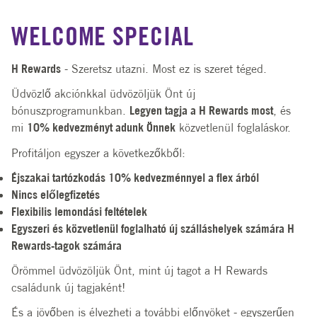
WELCOME SPECIAL
H Rewards
- Szeretsz utazni. Most ez is szeret téged.
Üdvözlő akciónkkal üdvözöljük Önt új
bónuszprogramunkban.
Legyen tagja a H Rewards most
, és
mi
10% kedvezményt adunk Önnek
közvetlenül foglaláskor.
Profitáljon egyszer a következőkből:
Éjszakai tartózkodás 10% kedvezménnyel a flex árból
Nincs előlegfizetés
Flexibilis lemondási feltételek
Egyszeri és közvetlenül foglalható új szálláshelyek számára H
Rewards-tagok számára
Örömmel üdvözöljük Önt, mint új tagot a H Rewards
családunk új tagjaként!
És a jövőben is élvezheti a további előnyöket - egyszerűen