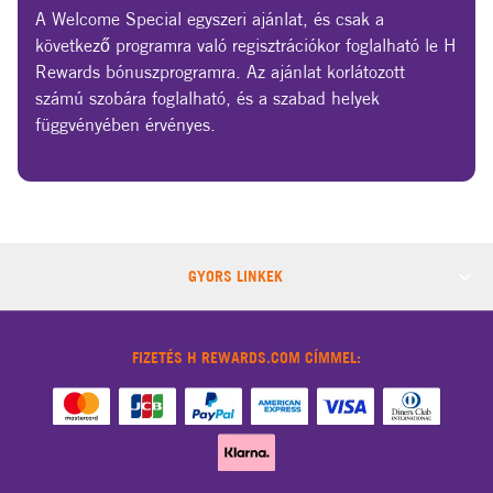
A Welcome Special egyszeri ajánlat, és csak a
következő programra való regisztrációkor foglalható le H
Rewards bónuszprogramra. Az ajánlat korlátozott
számú szobára foglalható, és a szabad helyek
függvényében érvényes.
GYORS LINKEK
FIZETÉS H REWARDS.COM CÍMMEL: