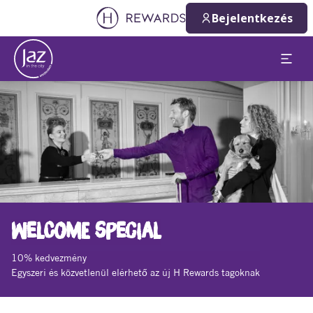
Bejelentkezés
Dia: 1 of 1
WELCOME SPECIAL
10% kedvezmény
Egyszeri és közvetlenül elérhető az új H Rewards tagoknak