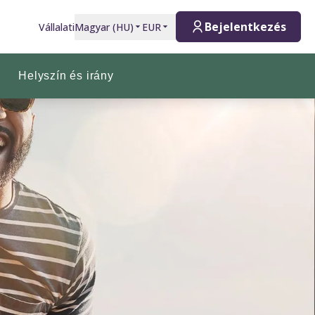
Bejelentkezés
Vállalati
Magyar
(
HU
)
EUR
Helyszín és irány