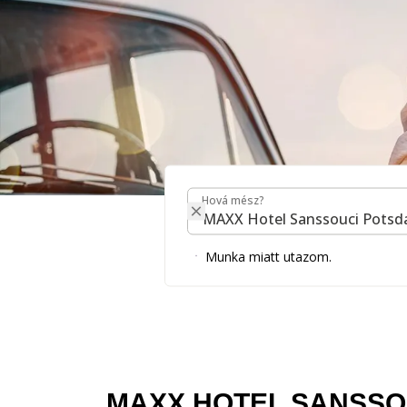
Hová mész?
Hová mész?
Maxx Hotel Sanssou
Munka miatt utazom.
A Guest Guide honlapunkon számos információt
MAXX HOTEL SANSSO