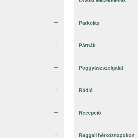
Orvosi felszerelések
Parkolás
Párnák
Poggyászszolgálat
Rádió
Recepció
Reggeli hétköznapokon