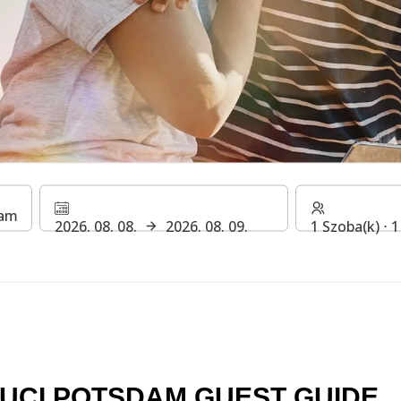
ci Potsdam Guest Guide
2026. 08. 08.
2026. 08. 09.
1 Szoba(k) ⋅ 
 talál az Ön tartózkodásával kapcsolatban. H Rewards 
UCI POTSDAM GUEST GUIDE