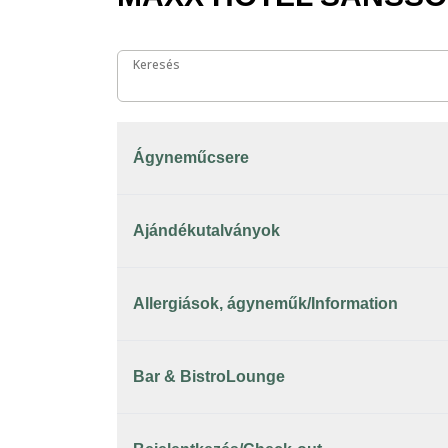
Keresés
Keresés
Ágyneműcsere
Ajándékutalványok
Allergiások, ágyneműk/Information
Bar & BistroLounge