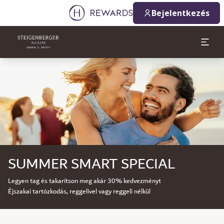
Bejelentkezés
Dia: 1 of 1
SUMMER SMART SPECIAL
Legyen tag és takarítson meg akár 30% kedvezményt
Éjszakai tartózkodás, reggelivel vagy reggeli nélkül