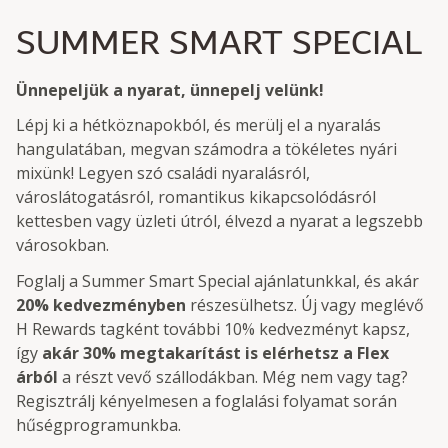
SUMMER SMART SPECIAL
Ünnepeljük a nyarat, ünnepelj velünk!
Lépj ki a hétköznapokból, és merülj el a nyaralás
hangulatában, megvan számodra a tökéletes nyári
mixünk! Legyen szó családi nyaralásról,
városlátogatásról, romantikus kikapcsolódásról
kettesben vagy üzleti útról, élvezd a nyarat a legszebb
városokban.
Foglalj a Summer Smart Special ajánlatunkkal, és akár
20% kedvezményben
részesülhetsz. Új vagy meglévő
H Rewards tagként további 10% kedvezményt kapsz,
így
akár 30% megtakarítást is elérhetsz a Flex
árból
a részt vevő szállodákban. Még nem vagy tag?
Regisztrálj kényelmesen a foglalási folyamat során
hűségprogramunkba.