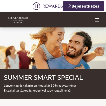
Bejelentkezés
Dia: 1 of 1
SUMMER SMART SPECIAL
Legyen tag és takarítson meg akár 30% kedvezményt
Éjszakai tartózkodás, reggelivel vagy reggeli nélkül