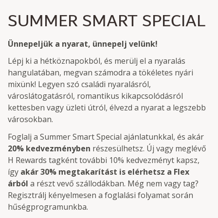
SUMMER SMART SPECIAL
Ünnepeljük a nyarat, ünnepelj velünk!
Lépj ki a hétköznapokból, és merülj el a nyaralás
hangulatában, megvan számodra a tökéletes nyári
mixünk! Legyen szó családi nyaralásról,
városlátogatásról, romantikus kikapcsolódásról
kettesben vagy üzleti útról, élvezd a nyarat a legszebb
városokban.
Foglalj a Summer Smart Special ajánlatunkkal, és akár
20% kedvezményben
részesülhetsz. Új vagy meglévő
H Rewards tagként további 10% kedvezményt kapsz,
így
akár 30% megtakarítást is elérhetsz a Flex
árból
a részt vevő szállodákban. Még nem vagy tag?
Regisztrálj kényelmesen a foglalási folyamat során
hűségprogramunkba.