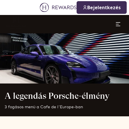
Bejelentkezés
Dia: 1 of 1
A legendás Porsche-élmény
3 fogásos menü a Cafe de l'Europe-ban