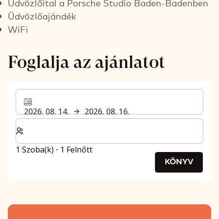
Üdvözlőital a Porsche Studio Baden-Badenben
Üdvözlőajándék
WiFi
Foglalja az ajánlatot
2026. 08. 14.
2026. 08. 16.
Válassza ki a szobák és a vendégek számát
1 Szoba(k) ⋅ 1 Felnőtt
KÖNYV