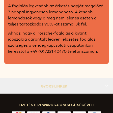
A foglalás legkésőbb az érkezés napját megelőző
7 nappal ingyenesen lemondható. A későbbi
lemondások vagy a meg nem jelenés esetén a
teljes tartózkodás 90%-át számoljuk fel.
Ahhoz, hogy a Porsche-foglalás a kívánt
időszakra garantált legyen, előzetes foglalás
szükséges a vendégkapcsolati csapatunkon
keresztül a +49 (0)7221 40470 telefonszámon.
GYORS LINKEK
FIZETÉS H REWARDS.COM SEGÍTSÉGÉVEL: