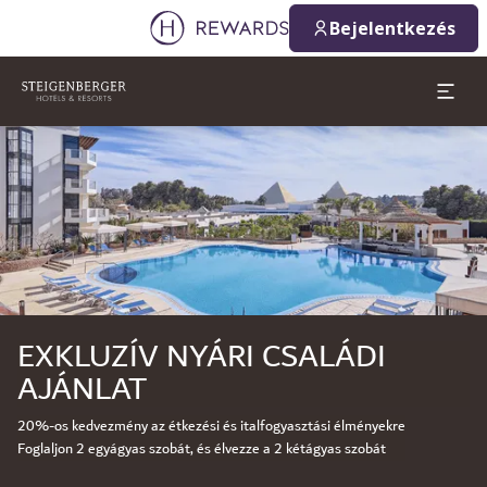
Bejelentkezés
Dia: 1 of 1
EXKLUZÍV NYÁRI CSALÁDI
AJÁNLAT
20%-os kedvezmény az étkezési és italfogyasztási élményekre
Foglaljon 2 egyágyas szobát, és élvezze a 2 kétágyas szobát