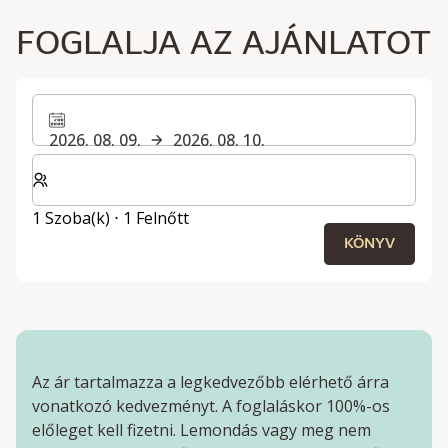
FOGLALJA AZ AJÁNLATOT
2026. 08. 09.
2026. 08. 10.
Válassza ki a szobák és a vendégek számát
1 Szoba(k) ⋅ 1 Felnőtt
KÖNYV
Az ár tartalmazza a legkedvezőbb elérhető árra
vonatkozó kedvezményt. A foglaláskor 100%-os
előleget kell fizetni. Lemondás vagy meg nem