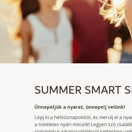
SUMMER SMART SPE
SUMMER SMART S
Legyen tag és takarítson meg akár 30% kedvezmén
Éjszakai tartózkodás, reggelivel vagy reggeli nélkül
Ünnepeljük a nyarat, ünnepelj velünk!
Lépj ki a hétköznapokból, és merülj el a n
a tökéletes nyári mixünk! Legyen szó családi
romantikus kikapcsolódásról kettesben vagy 