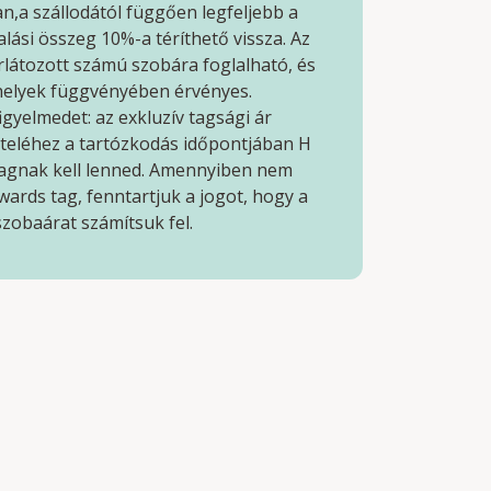
n,a szállodától függően legfeljebb a
lalási összeg 10%-a téríthető vissza. Az
rlátozott számú szobára foglalható, és
helyek függvényében érvényes.
figyelmedet: az exkluzív tagsági ár
teléhez a tartózkodás időpontjában H
agnak kell lenned. Amennyiben nem
ards tag, fenntartjuk a jogot, hogy a
zobaárat számítsuk fel.