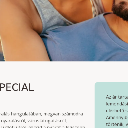
CIAL
PECIAL
yt
Az ár tar
lemondási 
elérhető s
yaralás hangulatában, megvan számodra
Amennyibe
 nyaralásról, városlátogatásról,
történik,
üzleti útról, élvezd a nyarat a legszebb