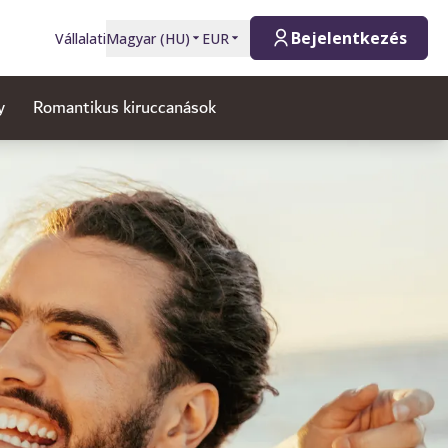
Bejelentkezés
Vállalati
Magyar
(
HU
)
EUR
y
Romantikus kiruccanások