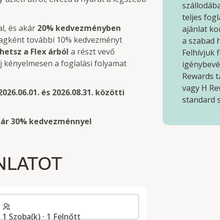
szállodába
teljes fog
l, és akár
20% kedvezményben
ajánlat ko
tagként további 10% kedvezményt
a szabad 
hetsz a Flex árból
a részt vevő
Felhívjuk 
j kényelmesen a foglalási folyamat
igénybevé
Rewards t
vagy H Rew
026.06.01. és 2026.08.31. közötti
standard s
 akár 30% kedvezménnyel
NLATOT
1 Szoba(k) ⋅ 1 Felnőtt