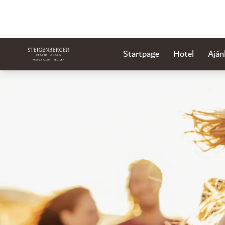
Startpage
Hotel
Aján
Dia: 1 of 1