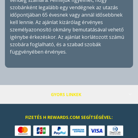
szobánként legalább egy vendégnek az utazás
időpontjában 65 évesnek vagy annál idősebbnek
kell lennie. Az ajánlat kizárólag érvényes
személyazonosító okmány bemutatásával vehető
igénybe érkezéskor. Az ajánlat korlátozott számú
szobára foglalható, és a szabad szobák
függvényében érvényes.
GYORS LINKEK
FIZETÉS H REWARDS.COM SEGÍTSÉGÉVEL: