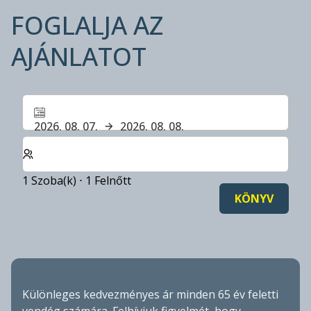
FOGLALJA AZ
AJÁNLATOT
2026. 08. 07.
2026. 08. 08.
Válassza ki a szobák és a vendégek számát
1 Szoba(k) ⋅ 1 Felnőtt
KÖNYV
Különleges kedvezményes ár minden 65 év feletti
vendég számára. Felhívjuk figyelmét, hogy