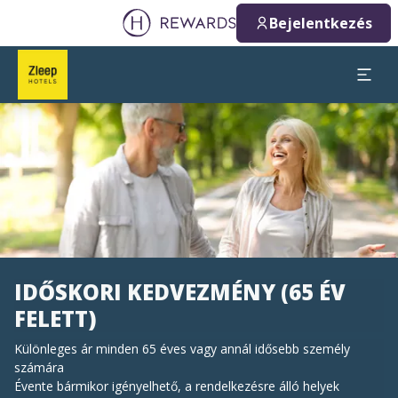
Bejelentkezés
Dia: 1 of 1
IDŐSKORI KEDVEZMÉNY (65 ÉV
FELETT)
Különleges ár minden 65 éves vagy annál idősebb személy
számára
Évente bármikor igényelhető, a rendelkezésre álló helyek