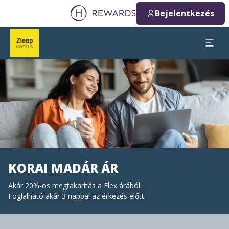
Bejelentkezés
Dia: 1 of 1
KORAI MADÁR ÁR
Akár 20%-os megtakarítás a Flex árából
Foglalható akár 3 nappal az érkezés előtt