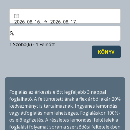
2026. 08. 16.
2026. 08. 17.
Válassza ki a szobák és a vendégek számát
1 Szoba(k) ⋅ 1 Felnőtt
KÖNYV
Foglalás az érkezés előtt legfeljebb 3 nappal
foglalható. A feltüntetett árak a flex árból akár 20%
kedvezményt is tartalmaznak. Ingyenes lemondás
vagy átfoglalás nem lehetséges. Foglaláskor 100%-
os előlegfizetés. A részletes lemondási feltételek a
foglalási folyamat során a szerződési feltételekben