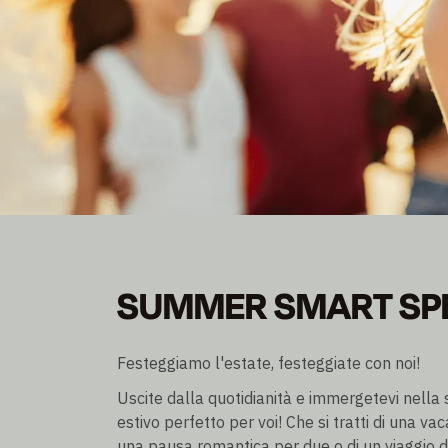
SUMMER SMART SP
SUMMER SMART SP
Diventa socio e risparmia fino al 30% di sconto
Pernottamento escl./incl. prima colazione
Festeggiamo l'estate, festeggiate con noi!
Uscite dalla quotidianità e immergetevi nella
estivo perfetto per voi! Che si tratti di una vaca
una pausa romantica per due o di un viaggio di 