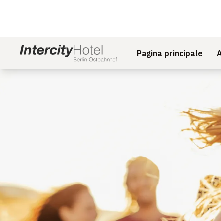
Pagina principale
A
Diapositiva 1 di 1