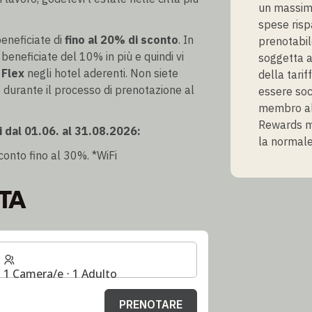
un massimo
spese risp
eneficiate di
fino al 20% di sconto
. In
prenotabil
, beneficiate del 10% in più e quindi vi
soggetta a
 Flex
negli hotel aderenti. Non siete
della tarif
durante il processo di prenotazione al
essere soc
membro al
Rewards mem
i dal 01.06. al 31.08.2026:
la normale
conto fino al 30%. *WiFi
TA
1 Camera/e ⋅ 1 Adulto
PRENOTARE