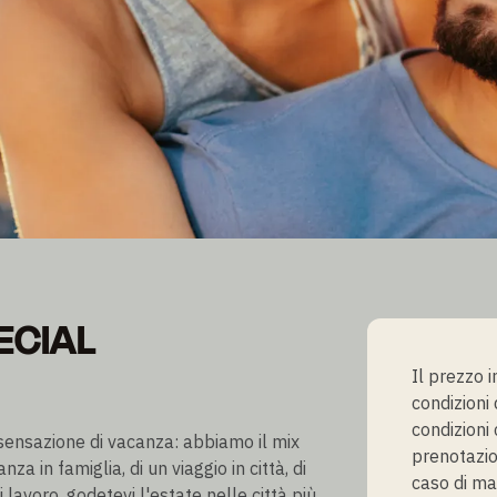
ECIAL
ECIAL
Il prezzo 
condizioni
condizioni 
 sensazione di vacanza: abbiamo il mix
prenotazio
nza in famiglia, di un viaggio in città, di
caso di ma
lavoro, godetevi l'estate nelle città più