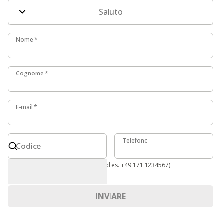
Saluto
Nome
Nome
*
Cognome
Cognome
*
E-mail
E-mail
*
Codice
Telefono
Telefono
Codice
Formato internazionale richiesto (ad es. +49 171 1234567)
INVIARE