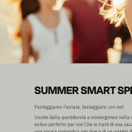
SUMMER SMART SP
SUMMER SMART SP
Diventa socio e risparmia fino al 30% di sconto
Pernottamento escl./incl. prima colazione
Festeggiamo l'estate, festeggiate con noi!
Uscite dalla quotidianità e immergetevi nella
estivo perfetto per voi! Che si tratti di una vaca
una pausa romantica per due o di un viaggio di 