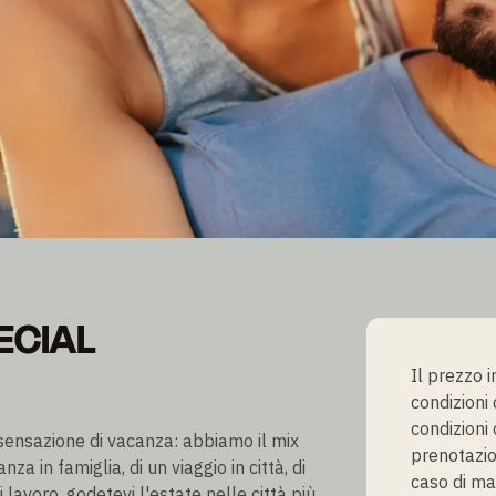
ECIAL
ECIAL
Il prezzo 
condizioni
condizioni 
 sensazione di vacanza: abbiamo il mix
prenotazio
nza in famiglia, di un viaggio in città, di
caso di ma
lavoro, godetevi l'estate nelle città più