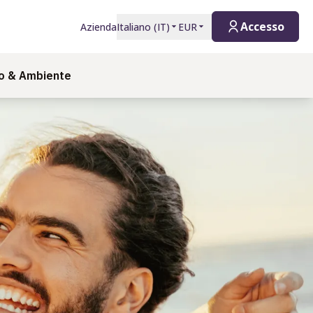
Accesso
Azienda
Italiano
(
IT
)
EUR
vo & Ambiente