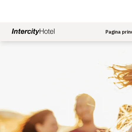
Pagina prin
Diapositiva 1 di 1