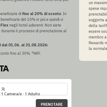
un massimo
spese risp
eneficiate di
fino al 20% di sconto
. In
prenotabil
, beneficiate del 10% in più e quindi vi
soggetta a
 Flex
negli hotel aderenti. Non siete
della tarif
durante il processo di prenotazione al
essere soc
membro al
Rewards mem
i dal 01.06. al 31.08.2026:
la normale
conto fino al 30%. *WiFi
TA
1 Camera/e ⋅ 1 Adulto
PRENOTARE