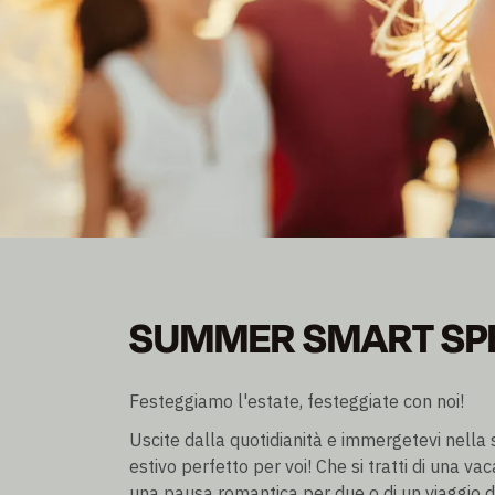
SUMMER SMART SP
SUMMER SMART SP
Diventa socio e risparmia fino al 30% di sconto
Pernottamento escl./incl. prima colazione
Festeggiamo l'estate, festeggiate con noi!
Uscite dalla quotidianità e immergetevi nella
estivo perfetto per voi! Che si tratti di una vaca
una pausa romantica per due o di un viaggio di 