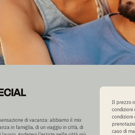
ECIAL
ECIAL
Il prezzo 
condizioni
condizioni 
 sensazione di vacanza: abbiamo il mix
prenotazio
nza in famiglia, di un viaggio in città, di
caso di ma
lavoro, godetevi l'estate nelle città più