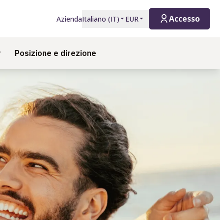
Accesso
Azienda
Italiano
(
IT
)
EUR
r
Posizione e direzione