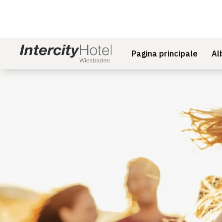
Pagina principale
Al
Diapositiva 1 di 1