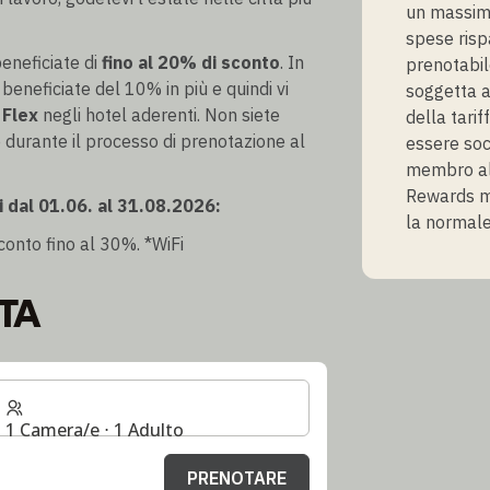
un massimo
spese risp
eneficiate di
fino al 20% di sconto
. In
prenotabil
, beneficiate del 10% in più e quindi vi
soggetta a
 Flex
negli hotel aderenti. Non siete
della tarif
durante il processo di prenotazione al
essere soc
membro al
Rewards mem
i dal 01.06. al 31.08.2026:
la normale
conto fino al 30%. *WiFi
TA
1 Camera/e ⋅ 1 Adulto
PRENOTARE