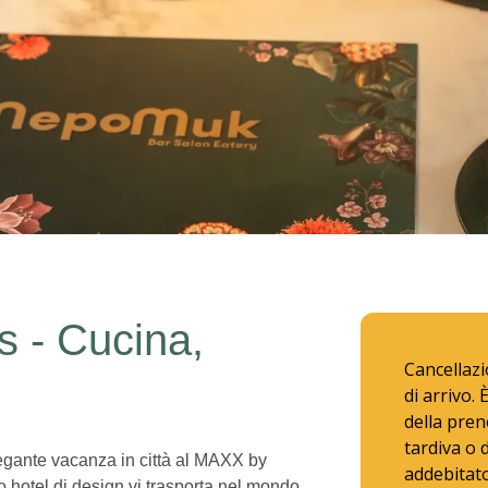
Cucina, cultura, caratter
 - Cucina,
Cancellazi
di arrivo. 
della pren
tardiva o 
legante vacanza in città al MAXX by
addebitato
o hotel di design vi trasporta nel mondo