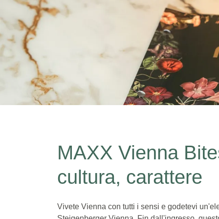
MAXX Vienna Bites - 
MAXX Vienna Bites
Due notti con prima colazione
Specialità viennesi
cultura, carattere
Vivete Vienna con tutti i sensi e godetevi un'e
Steigenberger Vienna. Fin dall'ingresso, quest