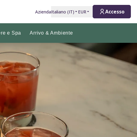
Accesso
Azienda
Italiano
(
IT
)
EUR
re e Spa
Arrivo & Ambiente