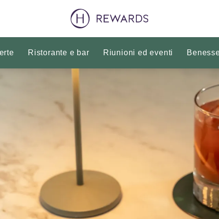
erte
Ristorante e bar
Riunioni ed eventi
Benesse