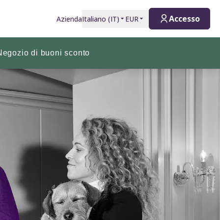
Accesso
Azienda
Italiano
(
IT
)
EUR
Negozio di buoni sconto