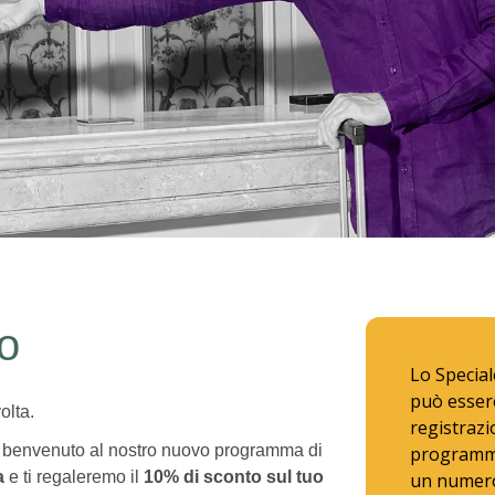
o
uovi H Rewards membri
Lo Special
può esser
olta.
registraz
il benvenuto al nostro nuovo programma di
programma
a
e ti regaleremo il
10% di sconto sul tuo
un numero