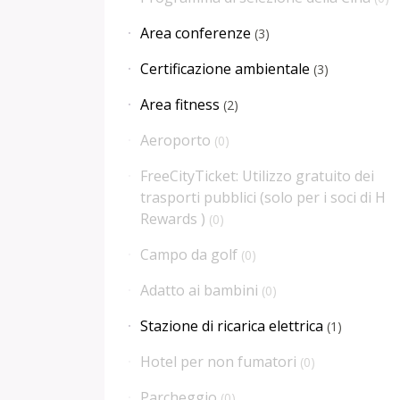
Area conferenze
(
3
)
Certificazione ambientale
(
3
)
Area fitness
(
2
)
Aeroporto
(
0
)
FreeCityTicket: Utilizzo gratuito dei
trasporti pubblici (solo per i soci di H
Rewards )
(
0
)
Campo da golf
(
0
)
Adatto ai bambini
(
0
)
Stazione di ricarica elettrica
(
1
)
Hotel per non fumatori
(
0
)
Parcheggio
(
0
)