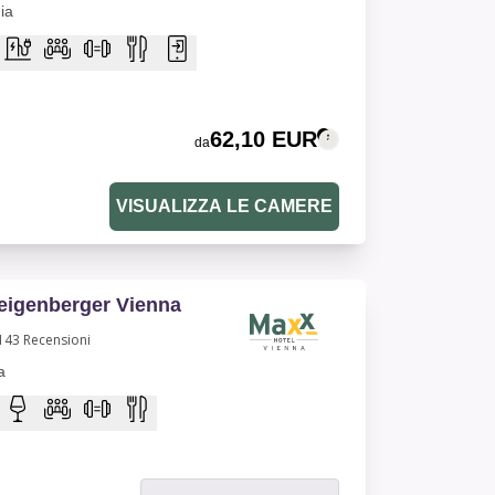
ia
62,10 EUR
da
VISUALIZZA LE CAMERE
eigenberger Vienna
143
Recensioni
a