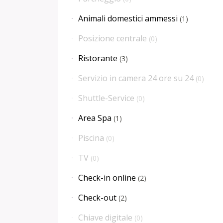
Animali domestici ammessi
(
1
)
Posizione centrale
(
0
)
Ristorante
(
3
)
Servizio in camera 24 ore su 24
(
0
)
Shuttle-Service
(
0
)
Area Spa
(
1
)
Piscina
(
0
)
TV
(
0
)
Check-in online
(
2
)
Check-out
(
2
)
Chiave digitale
(
0
)