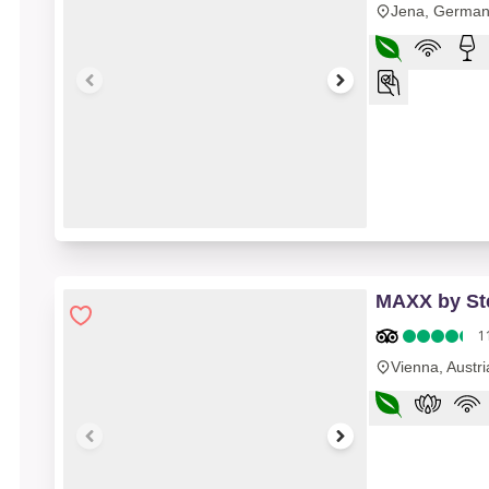
Jena, German
1 of 10
MAXX by St
1
Vienna, Austri