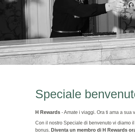
Speciale benvenuto
Speciale benvenut
10% di sconto
Una tantum e direttamente disponibile per i n
H Rewards
- Amate i viaggi. Ora ti ama a sua v
Con il nostro Speciale di benvenuto vi diamo 
bonus.
Diventa un membro di H Rewards or