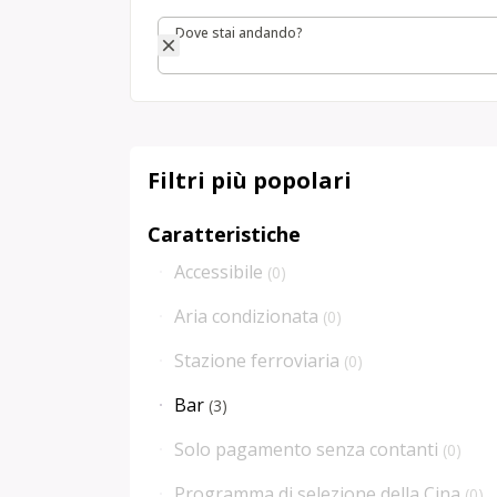
Dove stai andando?
Dove stai andando?
Filtri più popolari
Caratteristiche
Accessibile
(
0
)
Aria condizionata
(
0
)
Stazione ferroviaria
(
0
)
Bar
(
3
)
Solo pagamento senza contanti
(
0
)
Programma di selezione della Cina
(
0
)