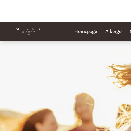
Homepage
Albergo
Diapositiva 1 di 1