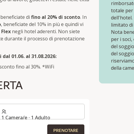
rimborsat
totale per
beneficiate di
fino al 20% di sconto
. In
dell'hotel
o
, beneficiate del 10% in più e quindi vi
limitato d
 Flex
negli hotel aderenti. Non siete
Nota bene:
e durante il processo di prenotazione
per i soci
del soggi
del soggio
 dal 01.06. al 31.08.2026:
riserviamo 
sconto fino al 30%. *WiFi
della came
ERTA
1 Camera/e ⋅ 1 Adulto
PRENOTARE