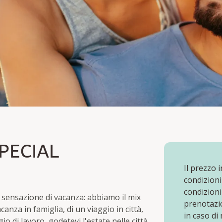
CIAL
PECIAL
Il prezzo 
condizioni
condizioni
a sensazione di vacanza: abbiamo il mix
prenotazio
canza in famiglia, di un viaggio in città,
in caso di
o di lavoro, godetevi l'estate nelle città