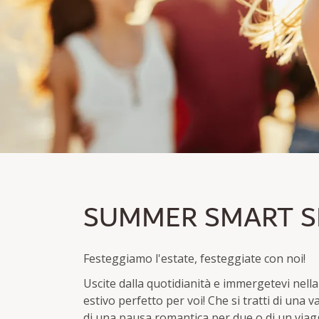
SUMMER SMART SPE
SUMMER SMART S
Diventa socio e risparmia fino al 30% di sconto
Pernottamento escl./incl. prima colazione
Festeggiamo l'estate, festeggiate con noi!
Uscite dalla quotidianità e immergetevi nell
estivo perfetto per voi! Che si tratti di una va
di una pausa romantica per due o di un viaggi