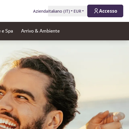
Accesso
Azienda
Italiano
(
IT
)
EUR
 e Spa
Arrivo & Ambiente