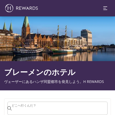
1 部屋 ⋅ 1 Adult
スライド1 1
ブレーメンのホテル
ヴェーザーにあるハンザ同盟都市を発見しよう。H REWARDS
どこへ行くんだ？
どこへ行くんだ？