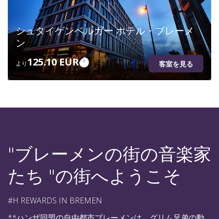
シュタイゲンベルガー ホテル・ブレーメ
ン
125.10 EUR
客室を見る
より
"ブレーメンの街の音楽家
たち "の街へようこそ
#H REWARDS IN BREMEN
**ハンザ同盟の自由都市ブレーメンは、グリム兄弟の動