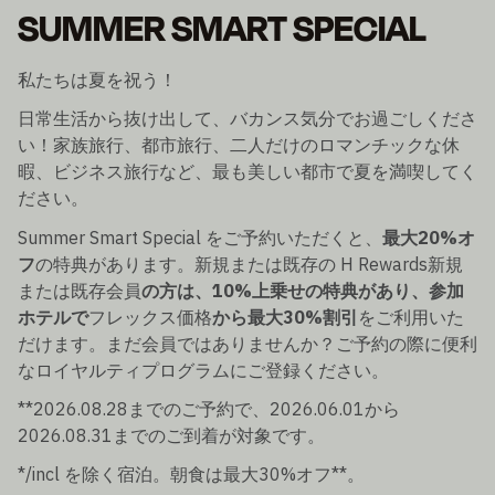
SUMMER SMART SPECIAL
私たちは夏を祝う！
日常生活から抜け出して、バカンス気分でお過ごしくださ
い！家族旅行、都市旅行、二人だけのロマンチックな休
暇、ビジネス旅行など、最も美しい都市で夏を満喫してく
ださい。
Summer Smart Special をご予約いただくと、
最大20%オ
フ
の特典があります。新規または既存の H Rewards新規
または既存会員
の方は、10%上乗せの特典があり、参加
ホテルで
フレックス価格
から最大30%割引
をご利用いた
だけます。まだ会員ではありませんか？ご予約の際に便利
なロイヤルティプログラムにご登録ください。
**2026.08.28までのご予約で、2026.06.01から
2026.08.31までのご到着が対象です。
*/incl を除く宿泊。朝食は最大30%オフ**。