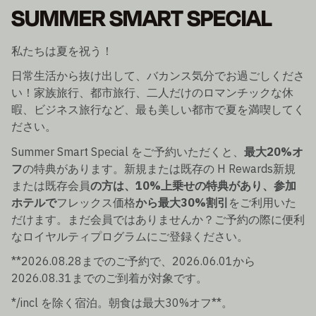
SUMMER SMART SPECIAL
私たちは夏を祝う！
日常生活から抜け出して、バカンス気分でお過ごしくださ
い！家族旅行、都市旅行、二人だけのロマンチックな休
暇、ビジネス旅行など、最も美しい都市で夏を満喫してく
ださい。
Summer Smart Special をご予約いただくと、
最大20%オ
フ
の特典があります。新規または既存の H Rewards新規
または既存会員
の方は、10%上乗せの特典があり、参加
ホテルで
フレックス価格
から最大30%割引
をご利用いた
だけます。まだ会員ではありませんか？ご予約の際に便利
なロイヤルティプログラムにご登録ください。
**2026.08.28までのご予約で、2026.06.01から
2026.08.31までのご到着が対象です。
*/incl を除く宿泊。朝食は最大30%オフ**。