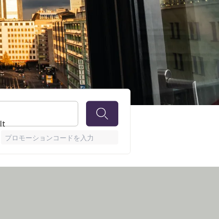
WARDS
lt
プロモーションコードを入力