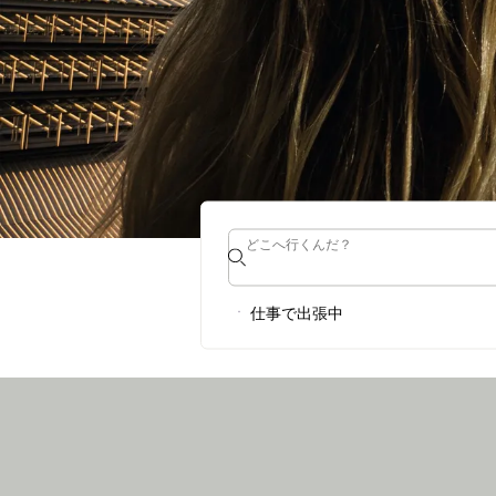
どこへ行くんだ？
どこへ行くんだ？
INTERCITYHOT
仕事で出張中
ホテル& のクーポンをお見逃しなく！